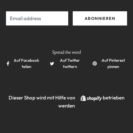
E-
ABONNIEREN
Mail
Spread the word
Auf Facebook
Auf Twitter
Auf Pinterest
teilen
twittern
pinnen
Shopify
Dieser Shop wird mit Hilfe von
betrieben
werden